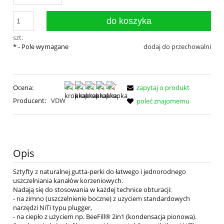
do koszyka
szt.
*
- Pole wymagane
dodaj do przechowalni
Ocena:
zapytaj o produkt
Producent:
VDW
poleć znajomemu
Opis
Sztyfty z naturalnej gutta-perki do łatwego i jednorodnego
uszczelniania kanałów korzeniowych.
Nadają się do stosowania w każdej technice obturacji:
- na zimno (uszczelnienie boczne) z uzyciem standardowych
narzędzi NiTi typu plugger,
- na ciepło z użyciem np. BeeFill® 2in1 (kondensacja pionowa).