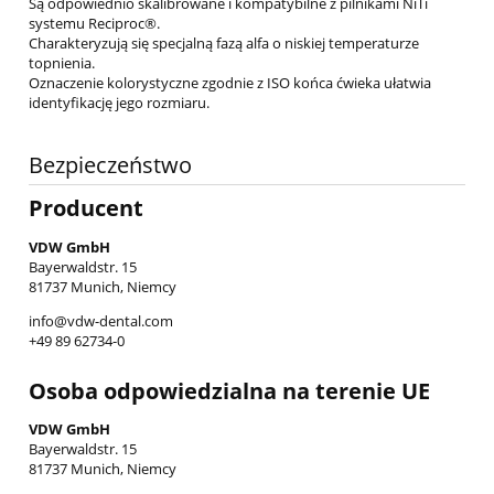
Są odpowiednio skalibrowane i kompatybilne z pilnikami NiTi
systemu Reciproc®.
Charakteryzują się specjalną fazą alfa o niskiej temperaturze
topnienia.
Oznaczenie kolorystyczne zgodnie z ISO końca ćwieka ułatwia
identyfikację jego rozmiaru.
Bezpieczeństwo
Producent
VDW GmbH
Bayerwaldstr. 15
81737 Munich, Niemcy
info@vdw-dental.com
+49 89 62734-0
Osoba odpowiedzialna na terenie UE
VDW GmbH
Bayerwaldstr. 15
81737 Munich, Niemcy