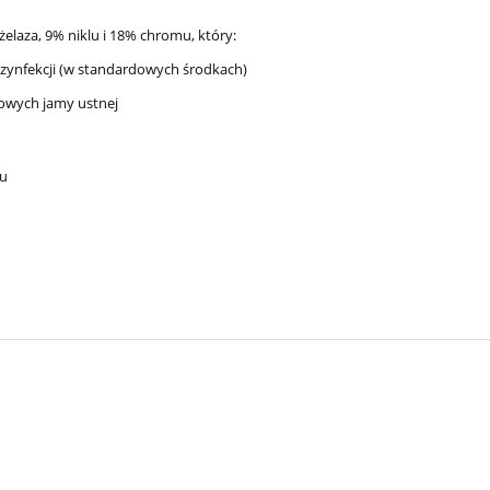
elaza, 9% niklu i 18% chromu, który:
dezynfekcji (w standardowych środkach)
jowych jamy ustnej
ru