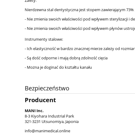
Zalety:
Nierdzewna stal dentystyczna jest stopem zawierającym 73% ż
- Nie zmienia swoich właściwości pod wpływem sterylizacji i 
- Nie zmienia swoich właściwości pod wpływem płynów ustro
Instrumenty stalowe:
- Ich elastyczność w bardzo znacznej mierze zależy od rozmia
- Są dość odporne i mają dobrą zdolność cięcia
- Można je doginać do kształtu kanału
Bezpieczeństwo
Producent
MANI Inc.
8-3 Kiyohara Industrial Park
321-3231 Utsunomiya, Japonia
info@manimedical.online