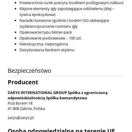
Powierzchnia rurek pokryta środkiem poślizgowym (silikon)
Klejone elementy igły zapobiegające oddzieleniu (klej –
żywica epoksydowa)
Nasadki barwione zgodnie z kodem ISO ułatwiające
szybkierozpoznanie rozmiaru igły
Opakowanie typu blister-pack
Opakowanie podstawowe – 100 szt.
Nietoksyczna, niepirogenna
Sterylizowana tlenkiem etylenu
Bezpieczeństwo
Producent
ZARYS INTERNATIONAL GROUP Spółka z ograniczoną
odpowiedzialnością Spółka komandytowa
Pod Borem 18
41-808 Zabrze, Polska
zarys@zarys.pl
Osoba odpowiedzialna na terenie UE