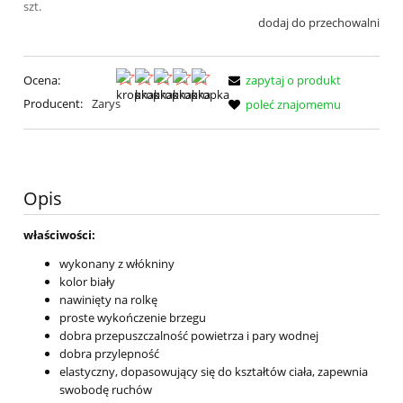
szt.
dodaj do przechowalni
Ocena:
zapytaj o produkt
Producent:
Zarys
poleć znajomemu
Opis
właściwości:
wykonany z włókniny
kolor biały
nawinięty na rolkę
proste wykończenie brzegu
dobra przepuszczalność powietrza i pary wodnej
dobra przylepność
elastyczny, dopasowujący się do kształtów ciała, zapewnia
swobodę ruchów