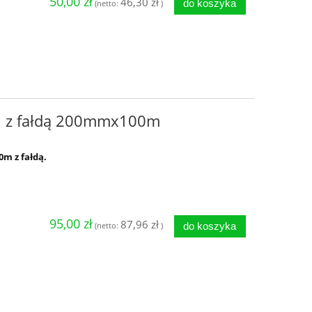
50,00 zł
46,30 zł
do koszyka
(netto:
)
ji z fałdą 200mmx100m
m z fałdą.
95,00 zł
87,96 zł
do koszyka
(netto:
)