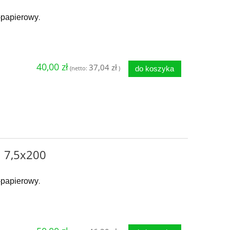
o-papierowy
.
40,00 zł
37,04 zł
do koszyka
(netto:
)
i 7,5x200
o-papierowy
.