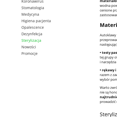
materiałó
Koronawirus
wodna powo
Stomatologia
cenione p
Medycyna
zastosowan
Higiena pacjenta
Materi
Opalescence
Dezynfekcja
Autoklawy 
przeprowad
Sterylizacja
następując
Nowości
• testy pa
Promocje
tej grupy 
i narzędzia
• rękawy i
razem z za
wybór pomi
Warto zwró
nie są hon
najtrudni
prowadzić 
Steryli