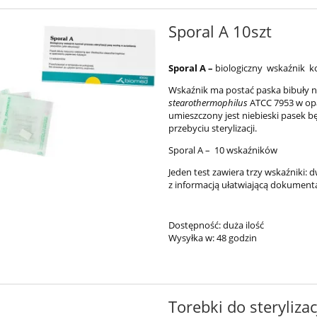
Sporal A 10szt
Sporal A –
biologiczny wskaźnik ko
Wskaźnik ma postać paska bibuły 
stearothermophilus
ATCC 7953 w op
umieszczony jest niebieski pasek 
przebyciu sterylizacji.
Sporal A – 10 wskaźników
Jeden test zawiera trzy wskaźniki:
z informacją ułatwiającą dokument
Dostępność:
duża ilość
Wysyłka w:
48 godzin
Torebki do steryliza