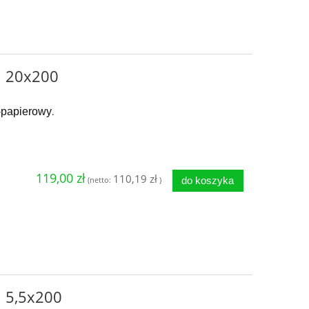
ji 20x200
o-papierowy
.
119,00 zł
110,19 zł
do koszyka
(netto:
)
i 5,5x200