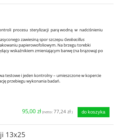
ntroli procesu sterylizacji parą wodną w nadciśnieniu
nasyconego zawiesiną spor szczepu
Geobacillus
akowaniu papierowofoliowym. Na brzegu torebki
będący wskaźnikiem zmieniającym barwę (na brązową) po
 dwa testowe i jeden kontrolny – umieszczone w kopercie
ację przebiegu wykonania badań.
95,00 zł
77,24 zł
do koszyka
(netto:
)
cji 13x25