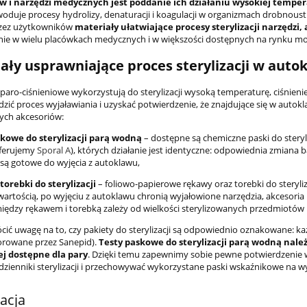
w i narzędzi medycznych jest poddanie ich działaniu wysokiej tempera
duje procesy hydrolizy, denaturacji i koagulacji w organizmach drobnous
rzez użytkowników
materiały ułatwiające procesy sterylizacji narzędzi
ie w wielu placówkach medycznych i w większości dostępnych na rynku mo
ały usprawniające proces sterylizacji w auto
paro-ciśnieniowe wykorzystują do sterylizacji wysoką temperaturę, ciśnienie
zić proces wyjaławiania i uzyskać potwierdzenie, że znajdujące się w autok
ych akcesoriów:
skowe do sterylizacji parą wodną
– dostępne są chemiczne paski do steryliz
oferujemy
Sporal A
), których działanie jest identyczne: odpowiednia zmiana b
 są gotowe do wyjęcia z autoklawu,
 torebki do sterylizacji
– foliowo-papierowe rękawy oraz torebki do steryliza
wartością, po wyjęciu z autoklawu chronią wyjałowione narzędzia, akcesori
ędzy rękawem i torebką zależy od wielkości sterylizowanych przedmiotów
cić uwagę na to, czy pakiety do sterylizacji są odpowiednio oznakowane: ka
orowane przez Sanepid).
Testy paskowe do sterylizacji parą wodną nale
ej dostępne dla pary
. Dzięki temu zapewnimy sobie pewne potwierdzenie w
dzienniki sterylizacji i przechowywać wykorzystane paski wskaźnikowe na w
zacja