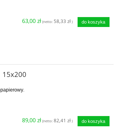
63,00 zł
58,33 zł
do koszyka
(netto:
)
ji 15x200
o-papierowy
.
89,00 zł
82,41 zł
do koszyka
(netto:
)