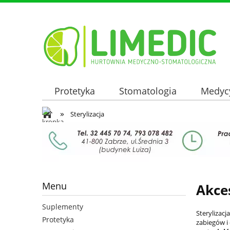
Protetyka
Stomatologia
Medyc
»
Oferta hurtowa
Sterylizacja
Menu
Akce
Suplementy
Sterylizac
Protetyka
zabiegów i 