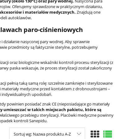
tury (około 130°C) oraz pary wodnej.
Nasycona para
trojów. Oferujemy sprawdzone w praktycznym działaniu,
, akcesoriów i materiałów medycznych.
Znajdują one
deli autoklawów.
klawach paro-ciśnieniowych
 i działanie nasyconej pary wodnej. Aby sprawnie
lawie przedmioty są faktycznie sterylne, potrzebujemy
acji oraz biologiczne wskaźniki kontroli procesu sterylizacji (z
arwy paska wskazuje, że proces sterylizacji został zakończony
cji pełnią taką samą rolę: szczelnie zamknięte i sterylizowane
a i materiały medyczne przed kontaktem z drobnoustrojami –
 i indywidualnych upodobań.
żdy powinien posiadać znak CE (nieposiadające go materiały
ży umieszczać w takich miejscach pakietu, które są
łaściwego przebiegu sterylizacji. Placówki medyczne powinny
ypadek kontroli Sanepidu.
Sortuj wg:
Nazwa produktu A-Z