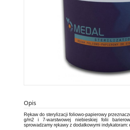
Opis
Rękaw do sterylizacji foliowo-papierowy przeznac
g/m2 i 7-warstwowej niebieskiej folii barie
sprowadzamy rękawy z dodatkowymi indykatoram: do 