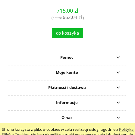
715,00 zł
662,04 zł
(netto:
)
do koszyka
Pomoc
Moje konto
Płatności i dostawa
Informacje
O nas
Strona korzysta z plików cookies w celu realizacji usług i zgodnie z
Polityką
pokaż pełną wersję strony
Plików Cookies
. Możesz określić warunki przechowywania lub dostępu do