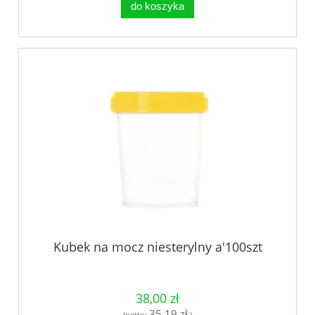
do koszyka
Kubek na mocz niesterylny a'100szt
38,00 zł
35,19 zł
(netto:
)