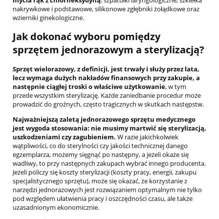
mycia rąk z chlorheksydyną
, szpatułki laryngologiczne, szkiełka
nakrywkowe i podstawowe, silikonowe zgłębniki żołądkowe oraz
wzierniki ginekologiczne.
Jak dokonać wyboru pomiędzy
sprzętem jednorazowym a sterylizacją?
Sprzęt wielorazowy, z definicji, jest trwały i służy przez lata,
lecz wymaga dużych nakładów finansowych przy zakupie, a
następnie ciągłej troski o właściwe użytkowanie
, w tym
przede wszystkim sterylizację. Każde zaniedbanie procedur może
prowadzić do groźnych, często tragicznych w skutkach następstw.
Najważniejszą zaletą jednorazowego sprzętu medycznego
jest wygoda stosowania: nie musimy martwić się sterylizacją,
uszkodzeniami czy zagubieniem.
W razie jakichkolwiek
wątpliwości, co do sterylności czy jakości technicznej danego
egzemplarza, możemy sięgnąć po następny, a jeżeli okaże się
wadliwy, to przy następnych zakupach wybrać innego producenta.
Jeżeli policzy się koszty sterylizacji (koszty pracy, energii, zakupu
specjalistycznego sprzętu), może się okazać, że korzystanie z
narzędzi jednorazowych jest rozwiązaniem optymalnym nie tylko
pod względem ułatwienia pracy i oszczędności czasu, ale także
uzasadnionym ekonomicznie.