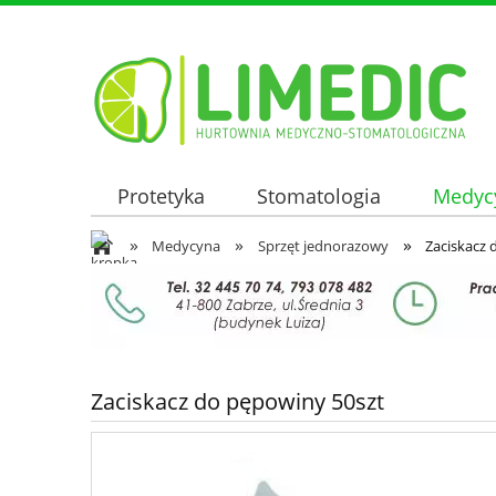
Protetyka
Stomatologia
Medyc
»
»
»
Oferta hurtowa
Medycyna
Sprzęt jednorazowy
Zaciskacz 
Zaciskacz do pępowiny 50szt