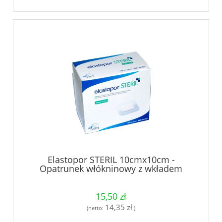
Elastopor STERIL 10cmx10cm -
Opatrunek włókninowy z wkładem
chłonnym, jałowy 30szt.
15,50 zł
14,35 zł
(netto:
)