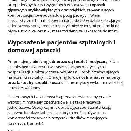
ortopedycznych, czyli wygodnych w stosowaniu
opasek
gipsowych szybkowiążących
oraz miękkich, zapewniających
komfort pacjentowi podkładów podgipsowych. Wiele
specjalistycznych materiałów znajduje się też w dziale zbierającym
jednorazowy sprzęt medyczny
, czyli między innymi pojemniki na
płyny ustrojowe, cewniki, maseczki tlenowe i akcesoria do infuzji.
Wyposażenie pacjentów szpitalnych i
domowej apteczki
Proponujemy
bieliznę jednorazową i odzież medyczną
, która
jest niezbędna zarówno w czasie zabiegów medycznych i
hospitalizacji, a także w czasie odwiedzin u osób przebywających
na leczeniu szpitalnym. Oferujemy foliowe
ochraniacze na buty
oraz fartuchy, czepki, koszule
i inne artykuły wykonane z lekkiej
i miękkiej włókniny.
Do domowych i zakładowych apteczek dostarczamy przede
wszystkim materiały opatrunkowe, ale także rękawice
jednorazowe. Osoby czynnie uprawiające sport zainteresują
zapewne
bandaże kohezyjne
, których można używać bez
konieczności stosowania nożyczek i środków mocujących
(przylepce, klamerki).