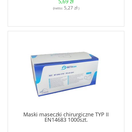
5,69 zł
5,27 zł
(netto:
)
Maski maseczki chirurgiczne TYP II
EN14683 1000szt.