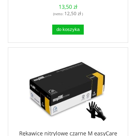
13,50 zł
12,50 zł
(netto:
)
do koszyka
Rękawice nitrylowe czarne M easyCare