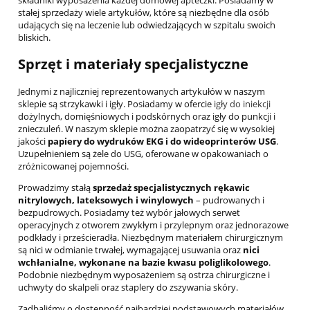
składniki wyposażenia każdej domowej apteczki. Posiadamy w
stałej sprzedaży wiele artykułów, które są niezbędne dla osób
udających się na leczenie lub odwiedzających w szpitalu swoich
bliskich.
Sprzęt i materiały specjalistyczne
Jednymi z najliczniej reprezentowanych artykułów w naszym
sklepie są strzykawki i igły. Posiadamy w ofercie
igły do iniekcji
dożylnych, domięśniowych i podskórnych oraz igły do punkcji i
znieczuleń. W naszym sklepie można zaopatrzyć się w wysokiej
jakości
papiery do wydruków EKG i do wideoprinterów USG
.
Uzupełnieniem są żele do USG, oferowane w opakowaniach o
zróżnicowanej pojemności.
Prowadzimy stałą
sprzedaż specjalistycznych rękawic
nitrylowych, lateksowych i winylowych
– pudrowanych i
bezpudrowych. Posiadamy też wybór jałowych serwet
operacyjnych z otworem zwykłym i przylepnym oraz jednorazowe
podkłady i prześcieradła. Niezbędnym materiałem chirurgicznym
są nici w odmianie trwałej, wymagającej usuwania oraz
nici
wchłanialne, wykonane na bazie kwasu poliglikolowego
.
Podobnie niezbędnym wyposażeniem są ostrza chirurgiczne i
uchwyty do skalpeli oraz staplery do zszywania skóry.
Zadbaliśmy o dostępność najbardziej podstawowych materiałów