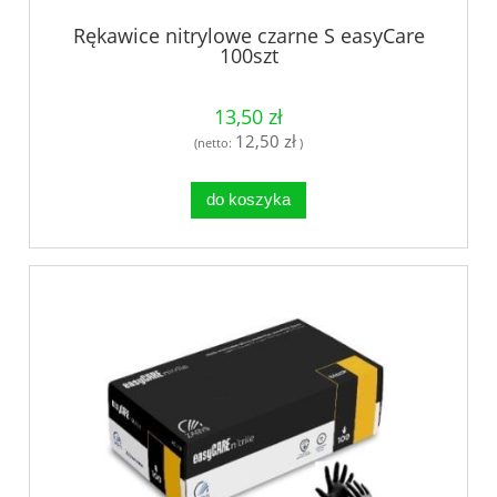
Rękawice nitrylowe czarne S easyCare
100szt
13,50 zł
12,50 zł
(netto:
)
do koszyka