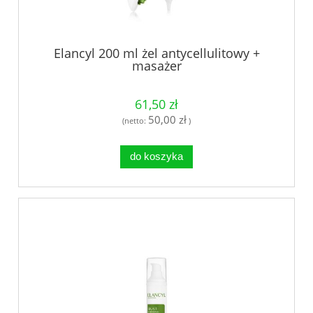
Elancyl 200 ml żel antycellulitowy +
masażer
61,50 zł
50,00 zł
(netto:
)
do koszyka