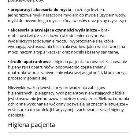
podstawowe grupy:
• preparaty i akcesoria do mycia
– różnego kształtu
jednorazowe
myjki nasączone mydłem
do mycia z użyciem wody,
myjki do bezwodnego mycia skóry i włosów oraz płyny czyszczące
• akcesoria ułatwiające czynności wydalnicze
– brak
mobilności wiąże się z dużym utrudnieniem czynności
wydalniczych (oddawanie moczu i wypróżnianie się), które
wymagają zastosowania takich akcesoriów, jak cewniki i worki na
mocz, naczynia typu “kaczka” oraz nocniki i baseny sanitarne,
• środki opatrunkowe
– higiena pacjenta to również zachowanie
higieny ran i opatrunków: odpowiednio częste zmiany
opatrunków oraz zapewnienie właściwej wilgotności, która sprzyja
procesom gojenia się.
Niezwykle ważną kwestią przy prowadzeniu zabiegów
higienicznych i pielęgnacyjnych pacjentów nie wstających z łóżka
jest stosowanie jednorazowej
odzieży medycznej
. Bielizna i ubrania
ochronne wykonane z włókniny pozwalają na znacznie łatwiejsze –
w stosunku do konfekcji tradycyjnej – zachowanie zasad higieny
osobistej.
Higiena pacjenta