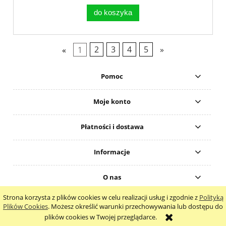
do koszyka
«
1
2
3
4
5
»
Pomoc
Moje konto
Płatności i dostawa
Informacje
O nas
Strona korzysta z plików cookies w celu realizacji usług i zgodnie z
Polityką
pokaż pełną wersję strony
Plików Cookies
. Możesz określić warunki przechowywania lub dostępu do
plików cookies w Twojej przeglądarce.
Sklep internetowy Shoper.pl