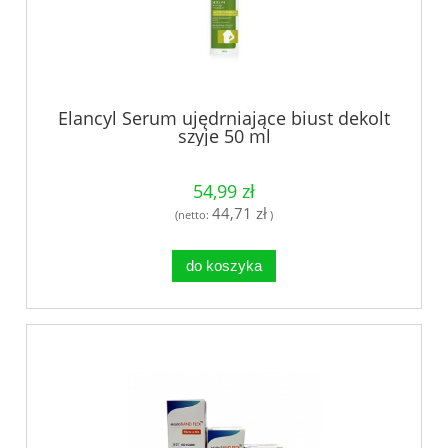
Elancyl Serum ujędrniające biust dekolt
szyje 50 ml
54,99 zł
44,71 zł
(netto:
)
do koszyka