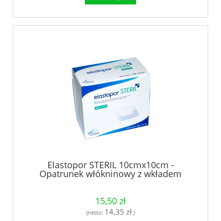
Elastopor STERIL 10cmx10cm -
Opatrunek włókninowy z wkładem
chłonnym, jałowy 30szt.
15,50 zł
14,35 zł
(netto:
)