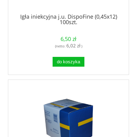
Igła iniekcyjna j.u. DispoFine (0,45x12)
100szt.
6,50 zł
6,02 zł
(netto:
)
do koszyka