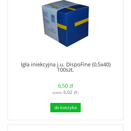
Igła iniekcyjna j.u. DispoFine (0,5x40)
100szt.
6,50 zł
6,02 zł
(netto:
)
do koszyka