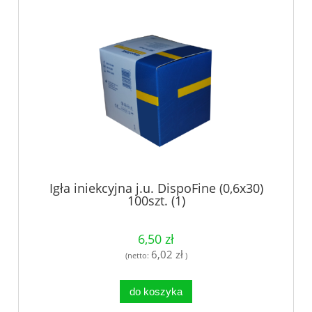
Igła iniekcyjna j.u. DispoFine (0,6x30)
100szt. (1)
6,50 zł
6,02 zł
(netto:
)
do koszyka