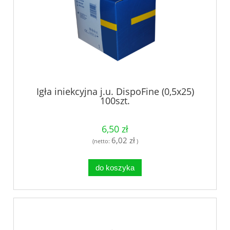
Igła iniekcyjna j.u. DispoFine (0,5x25)
100szt.
6,50 zł
6,02 zł
(netto:
)
do koszyka