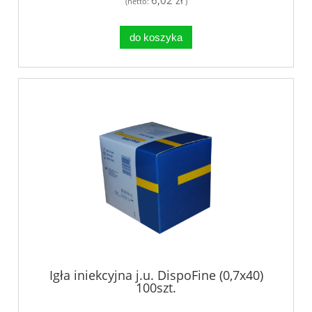
6,02 zł
(netto:
)
do koszyka
Igła iniekcyjna j.u. DispoFine (0,7x40)
100szt.