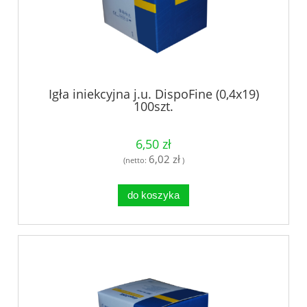
Igła iniekcyjna j.u. DispoFine (0,4x19)
100szt.
6,50 zł
6,02 zł
(netto:
)
do koszyka