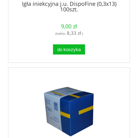
Igła iniekcyjna j.u. DispoFine (0,3x13)
100szt.
9,00 zł
8,33 zł
(netto:
)
do koszyka