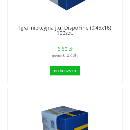
Igła iniekcyjna j.u. DispoFine (0,45x16)
100szt.
6,50 zł
6,02 zł
(netto:
)
do koszyka