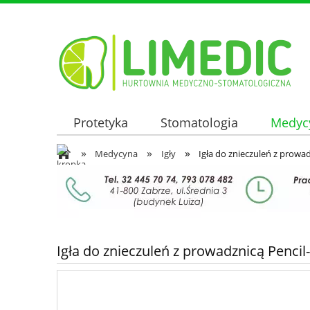
Protetyka
Stomatologia
Medyc
»
»
»
Oferta hurtowa
Medycyna
Igły
Igła do znieczuleń z prowa
Igła do znieczuleń z prowadznicą Penci