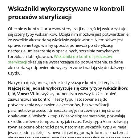
Wskaźniki wykorzystywane w kontroli
procesów sterylizacji
Obecnie w kontroli procesów sterylizacji najczęściej wykorzystuje
się cztery typy wskaźników. Dzięki nim możliwe jest potwierdzenie,
że wszelkie akcesoria są właściwie wyjałowione. Niemożliwe jest
sprawdzenie tego w inny sposób, ponieważ po sterylizacji
narzędzia umieszcza się w specjalnych, szczelnie zamykanych
torebkach lub rękawach.
Wskaźniki do kontroli procesów
sterylizacji
okazują się wystarczające do potwierdzenia, że dane
akcesoria są odpowiednio wyczyszczone i nadają się do dalszego
użytku.
Na rynku dostępne są różne testy służące kontroli sterylizacji.
Najczęściej jednak wykorzystuje się cztery typy wskaźników:
I, IV, V oraz VI
. Im wyższy numer, tym wyższy także stopień
zaawansowania kontroli. Testy typu I stosowane są do
potwierdzenia wyjałowienia akcesoriów, bez weryfikacji
parametrów procesu. Umieszcza się je na zewnętrznej stronie
opakowania. Wskaźniki typu IV są wieloparametrowe, pozwalają
określić zarówno temperaturę, jak i czas. Testy typu V umożliwiają
również ocenę obecności pary, natomiast wskaźniki typu VI mają
jeszcze jedną zaletę – zapewniają wiarygodną informację na temat