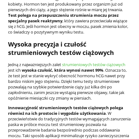
kobiety. Hormon ten jest produkowany przez organizm już od
pierwszych dni ciąży, a jego stężenie rośnie w miarę jej trwania.
Test polega na przepuszczeniu strumienia moczu przez
specjalny pasek reaktywny
, który zawiera przeciwciała wiążące
się z hCG. Jeśli hormon jest obecny w moczu, pasek zmienia kolor,
co świadczy o pozytywnym wyniku testu.
Wysoka precyzja i czułość
strumieniowych testów ciążowych
Jedną z najważniejszych zalet
strumieniowych testów ciążowych
jest ich
wysoka czułość, która wynosi nawet 99%
. Oznacza to,
że test jest w stanie wykryć obecność hormonu hCG nawet przy
bardzo niskim jego stężeniu. Dzięki temu testy strumieniowe
pozwalają na szybkie potwierdzenie ciąży już kilka dni po
zapłodnieniu, zanim jeszcze wystąpią pierwsze objawy, takie jak
opóźnienie miesiączki czy zmiany w piersiach.
Innowacyjność strumieniowych testów ciążowych polega
również na ich prostocie i wygodzie użytkowania
. W
przeciwieństwie do tradycyjnych testów wymagających zanurzenia
paska w próbce moczu test strumieniowy pozwala na
przeprowadzenie badania bezpośrednio podczas oddawania
moczu. Taki sposób aplikacji minimalizuje ryzyko zanieczyszczenia