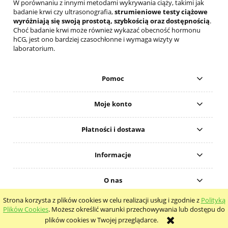
W porównaniu z innymi metodami wykrywania ciąży, takimi jak
badanie krwi czy ultrasonografia,
strumieniowe testy ciążowe
wyróżniają się swoją prostotą, szybkością oraz dostępnością
.
Choć badanie krwi może również wykazać obecność hormonu
hCG, jest ono bardziej czasochłonne i wymaga wizyty w
laboratorium.
Pomoc
Moje konto
Płatności i dostawa
Informacje
O nas
Strona korzysta z plików cookies w celu realizacji usług i zgodnie z
Polityką
pokaż pełną wersję strony
Plików Cookies
. Możesz określić warunki przechowywania lub dostępu do
plików cookies w Twojej przeglądarce.
Sklep internetowy Shoper.pl