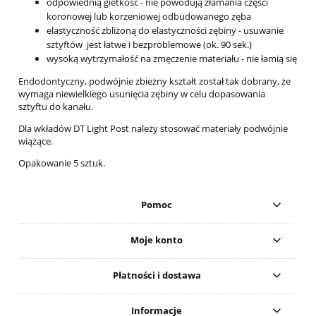
odpowiednią gietkość - nie powodują złamania części
koronowej lub korzeniowej odbudowanego zęba
elastyczność zbliżoną do elastyczności zębiny - usuwanie
sztyftów jest łatwe i bezproblemowe (ok. 90 sek.)
wysoką wytrzymałość na zmęczenie materiału - nie łamią się
Endodontyczny, podwójnie zbieżny kształt został tak dobrany, że
wymaga niewielkiego usunięcia zębiny w celu dopasowania
sztyftu do kanału.
Dla wkładów DT Light Post należy stosować materiały podwójnie
wiążące.
Opakowanie 5 sztuk.
Pomoc
Moje konto
Płatności i dostawa
Informacje