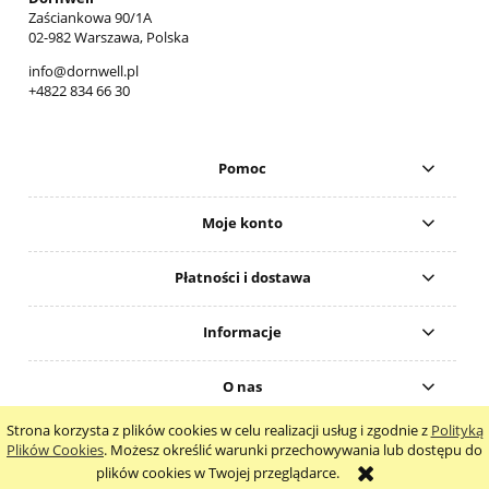
Zaściankowa 90/1A
02-982 Warszawa, Polska
info@dornwell.pl
+4822 834 66 30
Pomoc
Moje konto
Płatności i dostawa
Informacje
O nas
Strona korzysta z plików cookies w celu realizacji usług i zgodnie z
Polityką
pokaż pełną wersję strony
Plików Cookies
. Możesz określić warunki przechowywania lub dostępu do
plików cookies w Twojej przeglądarce.
Sklep internetowy Shoper.pl