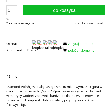
do koszyka
szt.
*
- Pole wymagane
dodaj do przechowalni
Ocena:
zapytaj o produkt
Producent:
Ultradent
poleć znajomemu
Opis
Diamond Polish jest białą pastą o smaku miętowym. Dostępna w
dwóch ziarnistościach 0,5μm i 1,0μm, zawiera cząsteczki diamentu
w matrycy wodnej. Zapewnia bardzo dokładne wypolerowanie
powierzchni kompozytu lub porcelany przy użyciu krążków
filcowych itp.