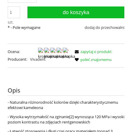
do koszyka
szt.
*
- Pole wymagane
dodaj do przechowalni
Ocena:
zapytaj o produkt
Producent:
Vivadent
poleć znajomemu
Opis
- Naturalna różnorodność kolorów dzięki charakterystycznemu
efektowi kameleona
- Wysoka wytrzymałość na zginanie[2] wynosząca 120 MPa i wysoki
poziom kontrastu na zdjęciach rentgenowskich
- Łatwość stosowania i długi czas pracy materiałem (ponad 3