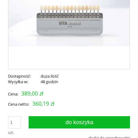
Dostępność:
duża ilość
Wysyłka w:
48 godzin
389,00 zł
Cena:
360,19 zł
Cena netto:
do koszyka
szt.