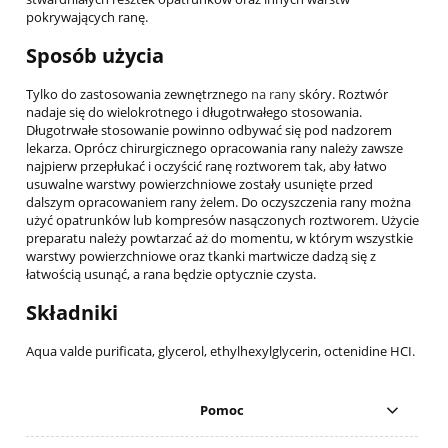
pokrywających ranę.
Sposób użycia
Tylko do zastosowania zewnętrznego
na rany
skóry. Roztwór
nadaje się do wielokrotnego i długotrwałego stosowania.
Długotrwałe stosowanie powinno odbywać się pod nadzorem
lekarza. Oprócz chirurgicznego opracowania rany należy zawsze
najpierw przepłukać i oczyścić ranę roztworem tak, aby łatwo
usuwalne warstwy powierzchniowe zostały usunięte przed
dalszym opracowaniem rany żelem. Do oczyszczenia rany można
użyć opatrunków lub kompresów nasączonych roztworem. Użycie
preparatu należy powtarzać aż do momentu, w którym wszystkie
warstwy powierzchniowe oraz tkanki martwicze dadzą się z
łatwością usunąć, a rana będzie optycznie czysta.
Składniki
Aqua valde purificata, glycerol, ethylhexylglycerin, octenidine HCI.
Pomoc