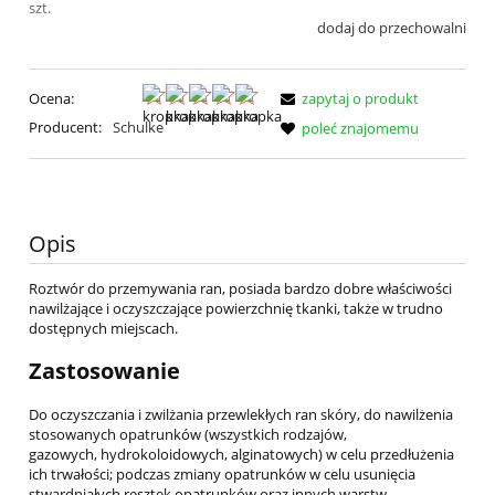
szt.
dodaj do przechowalni
Ocena:
zapytaj o produkt
Producent:
Schulke
poleć znajomemu
Opis
Roztwór do przemywania ran, posiada bardzo dobre właściwości
nawilżające i oczyszczające powierzchnię tkanki, także w trudno
dostępnych miejscach.
Zastosowanie
Do oczyszczania i zwilżania przewlekłych ran skóry, do nawilżenia
stosowanych opatrunków (wszystkich rodzajów,
gazowych, hydrokoloidowych, alginatowych) w celu przedłużenia
ich trwałości; podczas zmiany opatrunków w celu usunięcia
stwardniałych resztek opatrunków oraz innych warstw