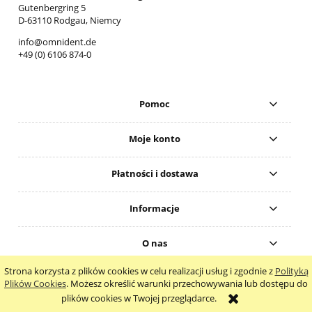
Gutenbergring 5
D-63110 Rodgau, Niemcy
info@omnident.de
+49 (0) 6106 874-0
Pomoc
Moje konto
Płatności i dostawa
Informacje
O nas
Strona korzysta z plików cookies w celu realizacji usług i zgodnie z
Polityką
pokaż pełną wersję strony
Plików Cookies
. Możesz określić warunki przechowywania lub dostępu do
plików cookies w Twojej przeglądarce.
Sklep internetowy Shoper.pl