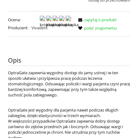
dodaj do przechowalni
Ocena:
zapytaj o produkt
Producent:
Vivadent
poleć znajomemu
Opis
OptraGate zapewnia wygodny dostęp do jamy ustnej i w ten
sposób ułatwia i przyśpiesza pracę podczas leczenia
stomatologicznego. Odsuwając policzki i wargi pacjenta czyni pracę
bardziej komfortową, zapewniając przy tym także względną
suchość pola zabiegowego.
OptraGate jest wygodny dla pacjenta nawet podczas długich
zabiegów, dzięki elastyczności w trzech wymiarach.
W większości przypadków OptraGate zapewnia dobry dostęp
zarówno do zębów przednich jak i bocznych. Odsuwając wargi i
policzki jednocześnie je chroni. Nie utrudnia przy tym ruchów
żuchwy.