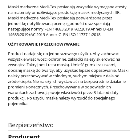
Maski medyczne Medi-Tex posiadają wszystkie wymagane atesty
na materiały umożliwiające produkcję masek medycznych IIR.
Maski medyczne Medi-Tex posiadają potwierdzoną przez
jednostkę notyfikowaną ocenę zgodności oraz spełniają
następujące normy: -EN 14683:2019+AC:2019 Annex B -EN
14683:2019+AC:2019 Annex C -EN ISO 11737-1:2018
UŻYTKOWANIE I PRZECHOWYWANIE
Produkt nadaje się do jednorazowego użytku. Aby zachować
wszystkie właściwości ochronne, zakładki należy skierować na
zewnątrz. Zakryj nos i usta maską. Umieść gumki za uszami,
dociśnij maskę do twarzy, aby uzyskać lepsze dopasowanie. Maski
należy przechowywać w chłodnym, suchym miejscu z dala od
źródeł ciepła. Nie należy ich wystawiać na bezpośrednie działanie
promieni słonecznych. Przechowywane w odpowiednich
warunkach zachowują swoje właściwości przez 3 lata od daty
produkcji. Po użyciu maskę należy wyrzucić do specjalnego
pojemnika.
Bezpieczeństwo
Producent