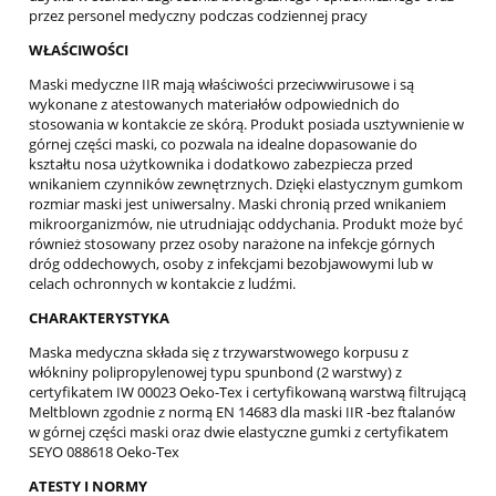
przez personel medyczny podczas codziennej pracy
WŁAŚCIWOŚCI
Maski medyczne IIR mają właściwości przeciwwirusowe i są
wykonane z atestowanych materiałów odpowiednich do
stosowania w kontakcie ze skórą. Produkt posiada usztywnienie w
górnej części maski, co pozwala na idealne dopasowanie do
kształtu nosa użytkownika i dodatkowo zabezpiecza przed
wnikaniem czynników zewnętrznych. Dzięki elastycznym gumkom
rozmiar maski jest uniwersalny. Maski chronią przed wnikaniem
mikroorganizmów, nie utrudniając oddychania. Produkt może być
również stosowany przez osoby narażone na infekcje górnych
dróg oddechowych, osoby z infekcjami bezobjawowymi lub w
celach ochronnych w kontakcie z ludźmi.
CHARAKTERYSTYKA
Maska medyczna składa się z trzywarstwowego korpusu z
włókniny polipropylenowej typu spunbond (2 warstwy) z
certyfikatem IW 00023 Oeko-Tex i certyfikowaną warstwą filtrującą
Meltblown zgodnie z normą EN 14683 dla maski IIR -bez ftalanów
w górnej części maski oraz dwie elastyczne gumki z certyfikatem
SEYO 088618 Oeko-Tex
ATESTY I NORMY