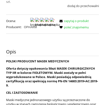
szt.
dodaj do przechowalni
Ocena:
zapytaj o produkt
Producent:
OPHARM
poleć znajomemu
Opis
POLSKI PRODUCENT MASEK MEDYCZNYCH
Oferta dotyczy opakowania 50szt MASEK CHIRURGICZNYCH
TYP IIR w kolorze FIOLETOWYM. Maski zostały w pełni
wyprodukowane w Polsce. Maski posiadają odpowiednią
certyfikację oraz spełniają normę PN-EN 14683:2019+AC:2019-
9.
CEL I ZASTOSOWANIE
Maski medyczne jednorazowego użytku są przeznaczone do
użytku w stanach zagrożenia biologicznego i epidemicznego oraz