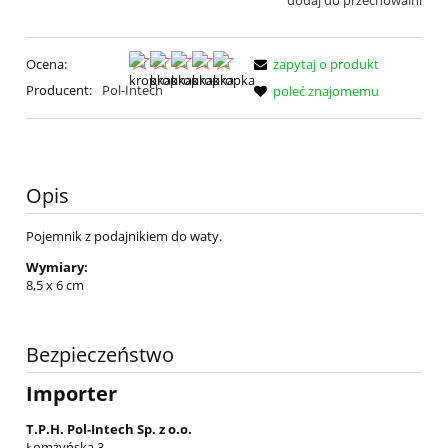
dodaj do przechowalni
Ocena:
zapytaj o produkt
Producent:
Pol-Intech
poleć znajomemu
Opis
Pojemnik z podajnikiem do waty.
Wymiary:
8,5 x 6 cm
Bezpieczeństwo
Importer
T.P.H. Pol-Intech Sp. z o.o.
Łomżyńska 3