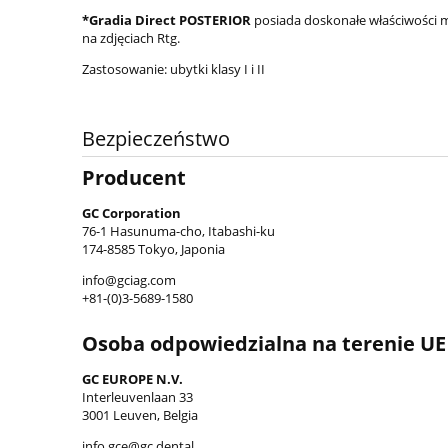
*Gradia Direct POSTERIOR
posiada doskonałe właściwości me
na zdjęciach Rtg.
Zastosowanie: ubytki klasy I i II
Bezpieczeństwo
Producent
GC Corporation
76-1 Hasunuma-cho, Itabashi-ku
174-8585 Tokyo, Japonia
info@gciag.com
+81-(0)3-5689-1580
Osoba odpowiedzialna na terenie UE
GC EUROPE N.V.
Interleuvenlaan 33
3001 Leuven, Belgia
info.gce@gc.dental