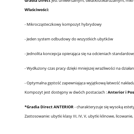
Gradia Direct
jest uniwersalnym, światłoutwardzalnym, m
Właściwości:
- Mikrocząsteczkowy kompozyt hybrydowy
- Jeden system odbudowy do wszystkich ubytków
- Jednolita koncepcja opierająca się na odcieniach standard
- Wydłużony czas pracy dzięki mniejszej wrażliwości na działa
- Optymalna gęstość zapewniająca wyjątkową łatwość nakłada
Kompozyt jest dostępny w dwóch postaciach :
Anterior i Pos
*Gradia Direct ANTERIOR
- charakteryzuje się wysoką estet
Zastosowanie: ubytki klasy III, IV, V, ubytki klinowe, licowani