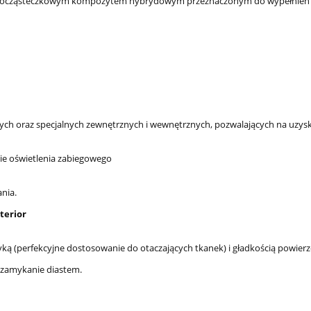
ikrocząsteczkowym kompozytem hybrydowym przeznaczonym do wypełnień 
owych oraz specjalnych zewnętrznych i wewnętrznych, pozwalających na uzys
nie oświetlenia zabiegowego
nia.
terior
yką (perfekcyjne dostosowanie do otaczających tkanek) i gładkością powierz
e, zamykanie diastem.