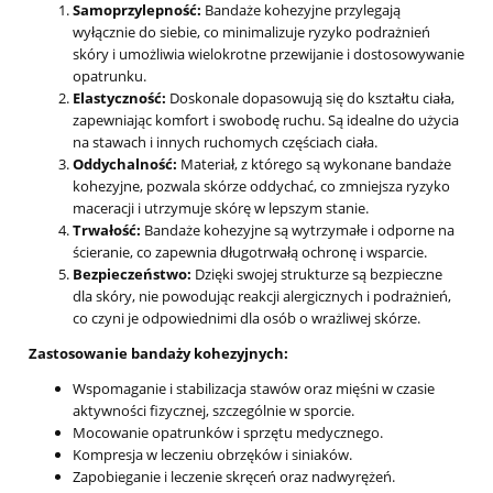
Samoprzylepność:
Bandaże kohezyjne przylegają
wyłącznie do siebie, co minimalizuje ryzyko podrażnień
skóry i umożliwia wielokrotne przewijanie i dostosowywanie
opatrunku.
Elastyczność:
Doskonale dopasowują się do kształtu ciała,
zapewniając komfort i swobodę ruchu. Są idealne do użycia
na stawach i innych ruchomych częściach ciała.
Oddychalność:
Materiał, z którego są wykonane bandaże
kohezyjne, pozwala skórze oddychać, co zmniejsza ryzyko
maceracji i utrzymuje skórę w lepszym stanie.
Trwałość:
Bandaże kohezyjne są wytrzymałe i odporne na
ścieranie, co zapewnia długotrwałą ochronę i wsparcie.
Bezpieczeństwo:
Dzięki swojej strukturze są bezpieczne
dla skóry, nie powodując reakcji alergicznych i podrażnień,
co czyni je odpowiednimi dla osób o wrażliwej skórze.
Zastosowanie bandaży kohezyjnych:
Wspomaganie i stabilizacja stawów oraz mięśni w czasie
aktywności fizycznej, szczególnie w sporcie.
Mocowanie opatrunków i sprzętu medycznego.
Kompresja w leczeniu obrzęków i siniaków.
Zapobieganie i leczenie skręceń oraz nadwyrężeń.