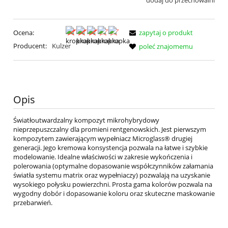
dodaj do przechowalni
Ocena:
zapytaj o produkt
Producent:
Kulzer
poleć znajomemu
Opis
Światłoutwardzalny kompozyt mikrohybrydowy
nieprzepuszczalny dla promieni rentgenowskich. Jest pierwszym
kompozytem zawierającym wypełniacz Microglass® drugiej
generacji. Jego kremowa konsystencja pozwala na łatwe i szybkie
modelowanie. Idealne właściwości w zakresie wykończenia i
polerowania (optymalne dopasowanie współczynników załamania
światła systemu matrix oraz wypełniaczy) pozwalają na uzyskanie
wysokiego połysku powierzchni. Prosta gama kolorów pozwala na
wygodny dobór i dopasowanie koloru oraz skuteczne maskowanie
przebarwień.