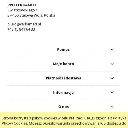
PPH CERKAMED
Kwiatkowskiego 1
37-450 Stalowa Wola, Polska
biuro@cerkamed.pl
+48 15 841 64 33
Pomoc
Moje konto
Płatności i dostawa
Informacje
O nas
Strona korzysta z plików cookies w celu realizacji usług i zgodnie z
Polityką
pokaż pełną wersję strony
Plików Cookies
. Możesz określić warunki przechowywania lub dostępu do