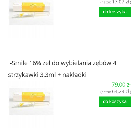
17,07 zł
(netto:
)
do koszyka
I-Smile 16% żel do wybielania zębów 4
strzykawki 3,3ml + nakładki
79,00 zł
64,23 zł
(netto:
)
do koszyka