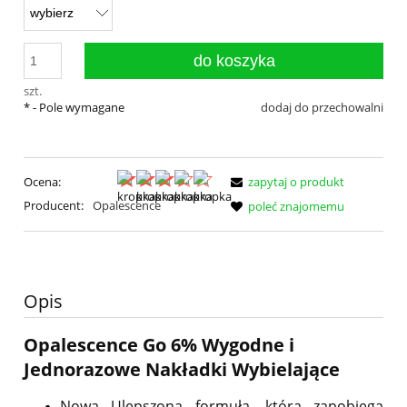
do koszyka
szt.
*
- Pole wymagane
dodaj do przechowalni
Ocena:
zapytaj o produkt
Producent:
Opalescence
poleć znajomemu
Opis
Opalescence Go 6% Wygodne i
Jednorazowe Nakładki Wybielające
Nowa Ulepszona formuła, która zapobiega