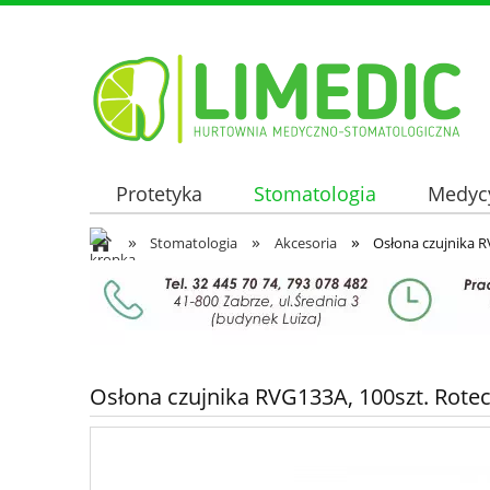
Protetyka
Stomatologia
Medyc
»
»
»
Oferta hurtowa
Stomatologia
Akcesoria
Osłona czujnika R
Osłona czujnika RVG133A, 100szt. Rote