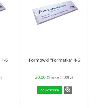
 1-6
Formówki "Formatka" 4-6
30,00 zł
ł
24,39 zł
)
(netto:
)
do koszyka