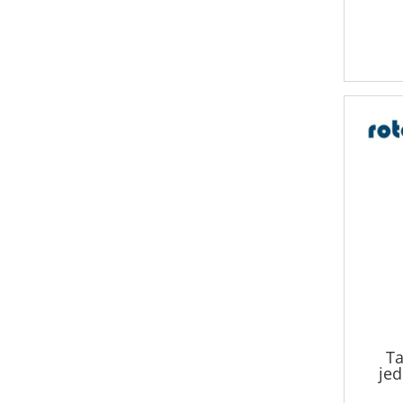
Ta
je