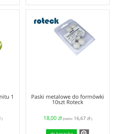
itu 1
Paski metalowe do formówki
10szt Roteck
18,00 zł
ł
16,67 zł
)
(netto:
)
do koszyka