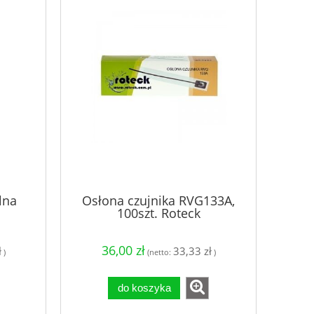
lna
Osłona czujnika RVG133A,
100szt. Roteck
36,00 zł
ł
33,33 zł
)
(netto:
)
do koszyka