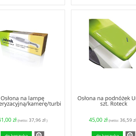
Osłona na lampę
Osłona na podnóżek Un
eryzacyjną/kamerę/turbinę
szt. Roteck
100szt Roteck
41,00 zł
45,00 zł
37,96 zł
36,59 z
(netto:
)
(netto:
do koszyka
do koszyka