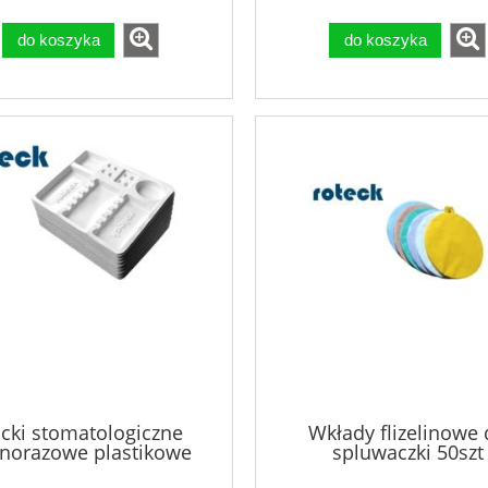
do koszyka
do koszyka
cki stomatologiczne
Wkłady flizelinowe
dnorazowe plastikowe
spluwaczki 50szt
100szt Roteck