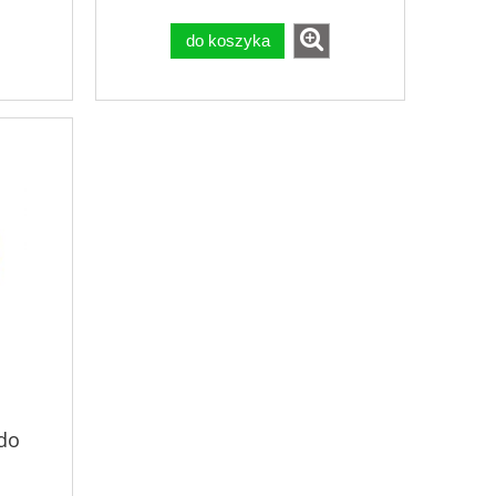
do koszyka
 do