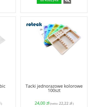
bic
Tacki jednorazowe kolorowe
100szt
24,00 zł
ł
22,22 zł
)
(netto:
)