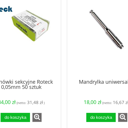
mówki sekcyjne Roteck
Mandrylka uniwersa
0,05mm 50 sztuk
34,00 zł
18,00 zł
31,48 zł
16,67 z
(netto:
)
(netto:
do koszyka
do koszyka