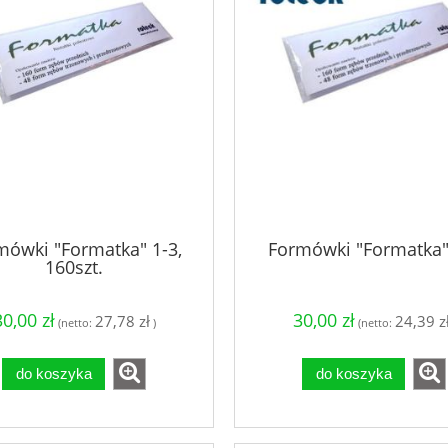
mówki "Formatka" 1-3,
Formówki "Formatka"
160szt.
30,00 zł
30,00 zł
27,78 zł
24,39 z
(netto:
)
(netto:
do koszyka
do koszyka