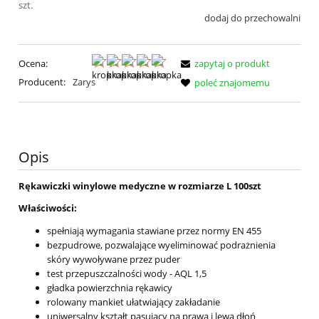
szt.
dodaj do przechowalni
Ocena:
zapytaj o produkt
Producent:
Zarys
poleć znajomemu
Opis
Rękawiczki winylowe medyczne w rozmiarze L 100szt
Właściwości:
spełniają wymagania stawiane przez normy EN 455
bezpudrowe, pozwalające wyeliminować podrażnienia
skóry wywoływane przez puder
test przepuszczalności wody - AQL 1,5
gładka powierzchnia rękawicy
rolowany mankiet ułatwiający zakładanie
uniwersalny kształt pasujący na prawą i lewą dłoń