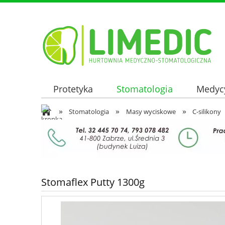
Protetyka
Stomatologia
Medyc
»
»
»
Oferta hurtowa
Stomatologia
Masy wyciskowe
C-silikony
Stomaflex Putty 1300g