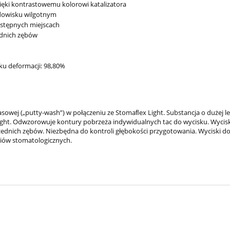
ięki kontrastowemu kolorowi katalizatora
dowisku wilgotnym
stępnych miejscach
ednich zębów
u deformacji: 98,80%
wej („putty-wash”) w połączeniu ze Stomaﬂex Light. Substancja o dużej 
ght. Odwzorowuje kontury pobrzeża indywidualnych tac do wycisku. Wycisk
rzednich zębów. Niezbędna do kontroli głębokości przygotowania. Wyciski 
riów stomatologicznych.