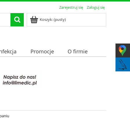
Zarejestruj się
Zaloguj się
Koszyk:
(pusty)
nfekcja
Promocje
O firmie
paniu