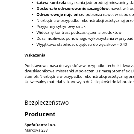
Łatwa kontrola
uzyskania jednorodnej mieszaniny dz
Doskonałe odwzorowanie szczegółów,
nawet w śro
Odwzorowuje najcieńsze
pobrzeża nawet w słabo do
Niezbędna w przypadku rekonstrukcji estetycznej prz
Przyjemny cytrynowy smak
Widoczny kontrast podczas łączenia produktów
Duża możliwość ponownego wykorzystania w przypadk
Wyjątkowa stabilność objętości do wycisków – 0,40
Wskazania
Podstawowa masa do wycisków w przypadku techniki dwuczaso
dwuskładnikowej mieszanki w połączeniu z masą Stomaﬂex Li
stempli. Niezbędna w przypadku rekonstrukcji estetycznej p
Uniwersalny materiał silikonowy o dużej lepkości do laborato
Bezpieczeństwo
Producent
SpofaDental a.s.
Markova 238