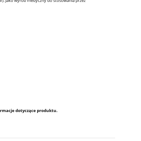
CV). Jako wyrób medyczny do stosowania przez
ormacje dotyczące produktu.