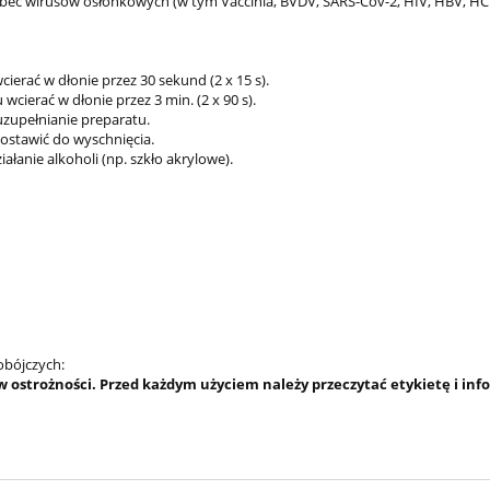
obec wirusów osłonkowych (w tym Vaccinia, BVDV, SARS-Cov-2, HIV, HBV, H
cierać w dłonie przez 30 sekund (2 x 15 s).
wcierać w dłonie przez 3 min. (2 x 90 s).
uzupełnianie preparatu.
zostawić do wyschnięcia.
łanie alkoholi (np. szkło akrylowe).
obójczych:
 ostrożności. Przed każdym użyciem należy przeczytać etykietę i inf