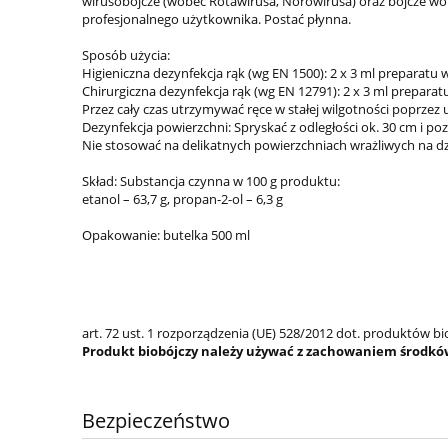
wirusobójcze (wobec Rotawirusa, Norowirusa) oraz bójcze w
profesjonalnego użytkownika. Postać płynna.
Sposób użycia:
Higieniczna dezynfekcja rąk (wg EN 1500): 2 x 3 ml preparatu w
Chirurgiczna dezynfekcja rąk (wg EN 12791): 2 x 3 ml preparatu 
Przez cały czas utrzymywać ręce w stałej wilgotności poprzez 
Dezynfekcja powierzchni: Spryskać z odległości ok. 30 cm i po
Nie stosować na delikatnych powierzchniach wrażliwych na dzia
Skład: Substancja czynna w 100 g produktu:
etanol – 63,7 g, propan-2-ol – 6,3 g
Opakowanie: butelka 500 ml
art. 72 ust. 1 rozporządzenia (UE) 528/2012 dot. produktów bi
Produkt biobójczy należy używać z zachowaniem środków
Bezpieczeństwo