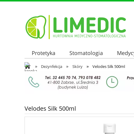
Protetyka
Stomatologia
Medyc
»
»
»
Oferta hurtowa
Dezynfekcja
Skóry
Velodes Silk 500ml
Velodes Silk 500ml