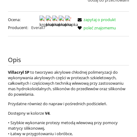
dodaj do przechowalni
Ocena:
zapytaj o produkt
Producent:
Everall7
poleć znajomemu
Opis
Villacryl SP
to tworzywo akrylowe chłodnej polimeryzacji do
wykonywania akrylowych części w protezach szkieletowych,
całkowitych i częściowych techniką wlewową przy zastosowaniu
mas hydrokoloidalnych, silikonów do przedlewów oraz silikonów
do powielania.
Przydatne również do napraw i pośrednich podścieleń.
Dostępny w kolorze
V4
.
• Szybkie wykonanie protezy metodą wlewową przy pomocy
matrycy silikonowej,
• Łatwy w przygotowaniu i obróbce,