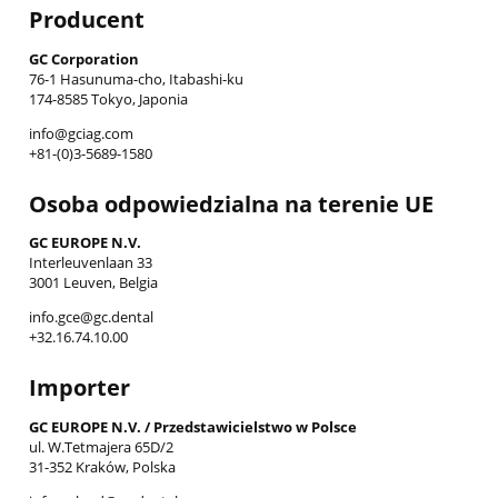
Producent
GC Corporation
76-1 Hasunuma-cho, Itabashi-ku
174-8585 Tokyo, Japonia
info@gciag.com
+81-(0)3-5689-1580
Osoba odpowiedzialna na terenie UE
GC EUROPE N.V.
Interleuvenlaan 33
3001 Leuven, Belgia
info.gce@gc.dental
+32.16.74.10.00
Importer
GC EUROPE N.V. / Przedstawicielstwo w Polsce
ul. W.Tetmajera 65D/2
31-352 Kraków, Polska