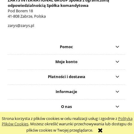
odpowiedzialnością Spółka komandytowa
Pod Borem 18
41-808 Zabrze, Polska
zarys@zarys.pl
Pomoc
Moje konto
Płatności i dostawa
Informacje
O nas
Strona korzysta z plików cookies w celu realizacji usług i zgodnie z
Polityką
pokaż pełną wersję strony
Plików Cookies
. Możesz określić warunki przechowywania lub dostępu do
plików cookies w Twojej przeglądarce.
Sklep internetowy Shoper.pl