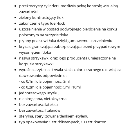
przeźroczysty cylinder umożliwia pełną kontrolę wizualną
zawartości
zielony kontrastujący tłok
zakończenie typu luer-lock
uszczelnienie w postaci podwójnego pierścienia na korku
położonym na szczycie tłoka
płynny przesuw tłoka dzięki gumowemu uszczelnieniu
kryza ograniczająca, zabezpieczająca przed przypadkowym
wysunięciem tłoka
nazwa strzykawki oraz logo producenta umieszczone na
korpusie strzykawki
wyraźna, czytelna i trwała skala koloru czarnego ułatwiająca
dawkowanie, odpowiednio:
- co 0,1ml dla pojemności 3ml
- co 0,2ml dla pojemności 5ml i 10ml
jednorazowego użytku,
niepirogenna, nietoksyczna
bez zawartości lateksu
bez zawartości ftalanów
sterylna, sterylizowana tlenkiem etylenu
typ opakowania: 1 szt./blister-pack, 100 szt./karton