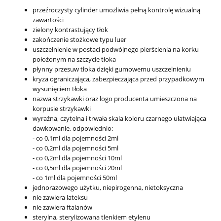
przeźroczysty cylinder umożliwia pełną kontrolę wizualną
zawartości
zielony kontrastujący tłok
zakończenie stożkowe typu luer
uszczelnienie w postaci podwójnego pierścienia na korku
położonym na szczycie tłoka
płynny przesuw tłoka dzięki gumowemu uszczelnieniu
kryza ograniczająca, zabezpieczająca przed przypadkowym
wysunięciem tłoka
nazwa strzykawki oraz logo producenta umieszczona na
korpusie strzykawki
wyraźna, czytelna i trwała skala koloru czarnego ułatwiająca
dawkowanie, odpowiednio:
- co 0,1ml dla pojemności 2ml
- co 0,2ml dla pojemności 5ml
- co 0,2ml dla pojemności 10ml
- co 0,5ml dla pojemności 20ml
- co 1ml dla pojemności 50ml
jednorazowego użytku, niepirogenna, nietoksyczna
nie zawiera lateksu
nie zawiera ftalanów
sterylna, sterylizowana tlenkiem etylenu