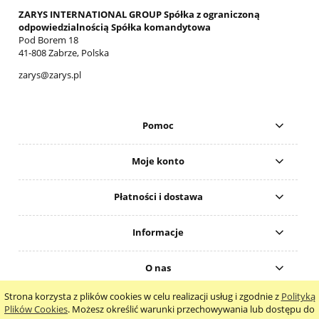
ZARYS INTERNATIONAL GROUP Spółka z ograniczoną
odpowiedzialnością Spółka komandytowa
Pod Borem 18
41-808 Zabrze, Polska
zarys@zarys.pl
Pomoc
Moje konto
Płatności i dostawa
Informacje
O nas
Strona korzysta z plików cookies w celu realizacji usług i zgodnie z
Polityką
pokaż pełną wersję strony
Plików Cookies
. Możesz określić warunki przechowywania lub dostępu do