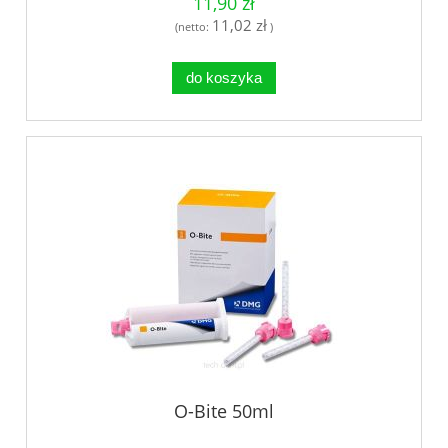
11,90 zł
11,02 zł
(netto:
)
do koszyka
O-Bite 50ml