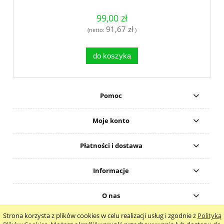
99,00 zł
91,67 zł
(netto:
)
do koszyka
Pomoc
Moje konto
Płatności i dostawa
Informacje
O nas
Strona korzysta z plików cookies w celu realizacji usług i zgodnie z
Polityką
pokaż pełną wersję strony