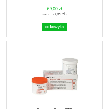
69,00 zł
63,89 zł
(netto:
)
do koszyka