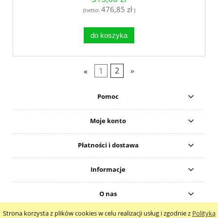
476,85 zł
(netto:
)
do koszyka
«
1
2
»
Pomoc
Moje konto
Płatności i dostawa
Informacje
O nas
Strona korzysta z plików cookies w celu realizacji usług i zgodnie z
Polityką