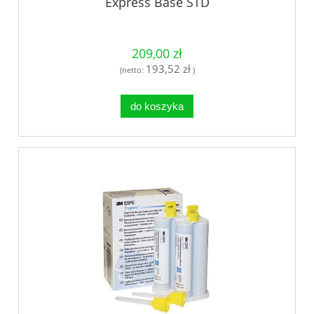
Express Base STD
209,00 zł
193,52 zł
(netto:
)
do koszyka